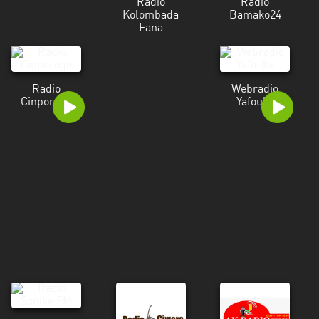
Radio
Radio
Kolombada
Bamako24
Fana
Radio
Webradio
Cinporogo
Yafouke