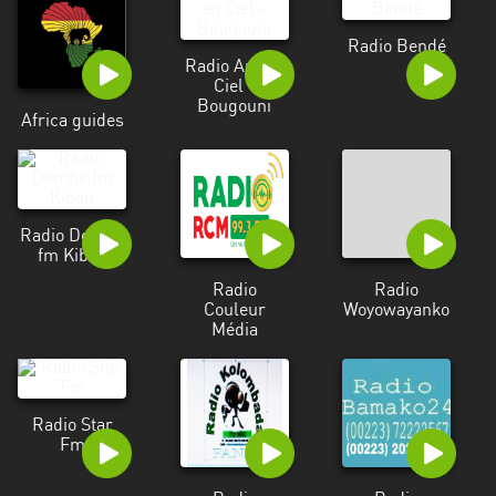
Radio Bendé
Radio Arc en
Ciel -
Bougouni
Africa guides
Radio Dembe
fm Kiban
Radio
Radio
Couleur
Woyowayanko
Média
Radio Star
Fm