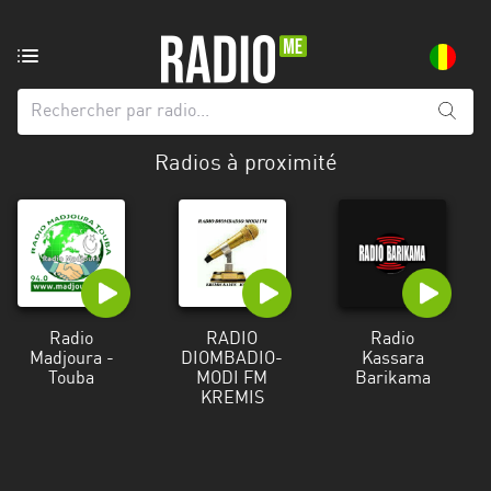
Radio
de:
Toutes
Radios à proximité
les
régions
Bamako
Koulikoro
Ségou
Radio
RADIO
Radio
Madjoura -
DIOMBADIO-
Kassara
Sikasso
Touba
MODI FM
Barikama
KREMIS