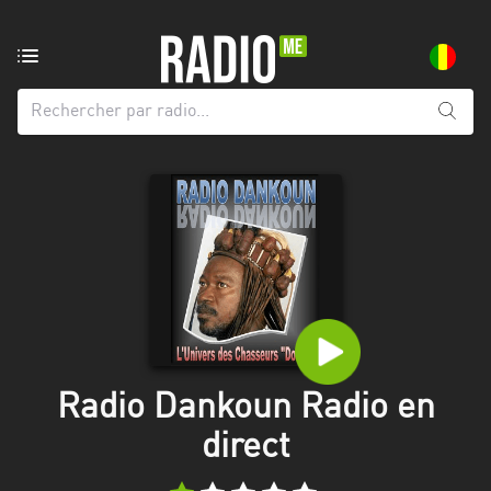
Radio
de:
Toutes
les
régions
Bamako
Koulikoro
Ségou
Sikasso
Radio Dankoun Radio en
direct